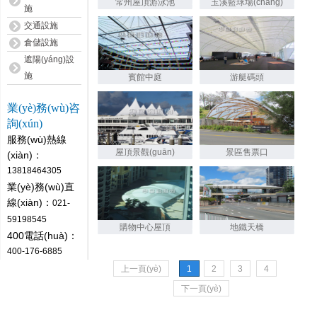
常州屋頂游泳池
玉溪籃球場(chǎng)
施
交通設施
倉儲設施
遮陽(yáng)設
施
賓館中庭
游艇碼頭
業(yè)務(wù)咨
詢(xún)
服務(wù)熱線
屋頂景觀(guān)
景區售票口
(xiàn)：
13818464305
業(yè)務(wù)直
線(xiàn)：
021-
59198545
購物中心屋頂
地鐵天橋
400電話(huà)：
400-176-6885
上一頁(yè)
1
2
3
4
下一頁(yè)