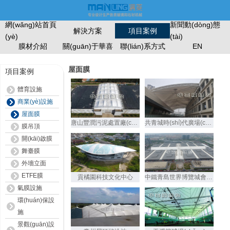
網(wǎng)站首頁
新聞動(dòng)態
解決方案
項目案例
(yè)
(tài)
膜材介紹
關(guān)于華喜
聯(lián)系方式
EN
屋面膜
項目案例
體育設施
商業(yè)設施
屋面膜
唐山豐潤污泥處置廠(chǎng)車(chē)間頂棚
共青城時(shí)代廣場(chǎng)屋頂膜
膜吊頂
開(kāi)啟膜
舞臺膜
外墻立面
ETFE膜
貢橘園科技文化中心
中鐵青島世界博覽城會(huì )展及配套項目
氣膜設施
環(huán)保設
施
景觀(guān)設